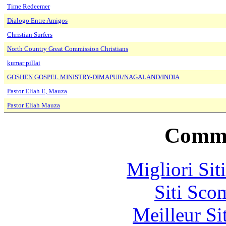
Time Redeemer
Dialogo Entre Amigos
Christian Surfers
North Country Great Commission Christians
kumar pillai
GOSHEN GOSPEL MINISTRY-DIMAPUR/NAGALAND/INDIA
Pastor Eliah E, Mauza
Pastor Eliah Mauza
Commu
Migliori Sit
Siti Sco
Meilleur Si