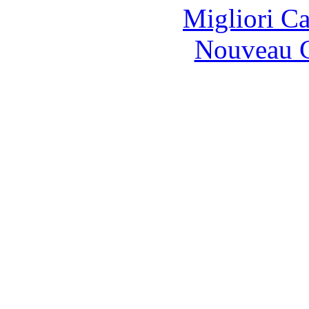
Migliori 
Nouveau C