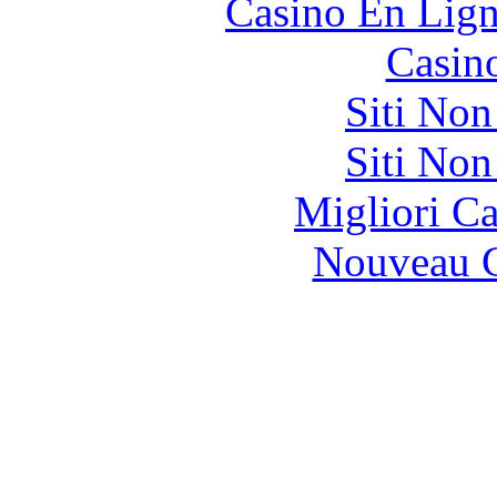
Casino En Lign
Casin
Siti No
Siti No
Migliori 
Nouveau C